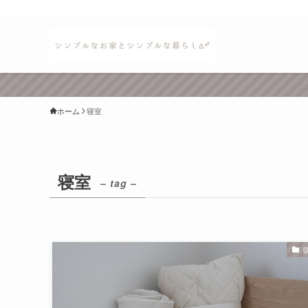
ホーム
寝室
寝室
– tag –