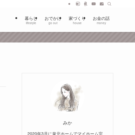
暮らし
おでかけ
家づくり
お金の話
lifestyle
go out
house
money
みか
2020年3月に泉北ホームでマイホーム完