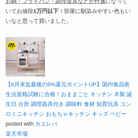
お鍋・フライパン・調理道具などが付属
になって
いてお値段
1万円以下
！部屋に馴染みやすい色もい
いなと思って買いました。
【6月末迄最後の5%還元ポイントUP】国内食品衛
生法規格試験に合格！おままごと キッチン 木製 誕
生日 台所 調理器具付き 調味料 食材 知育玩具 コン
ロミニキッチン おもちゃキッチン キッズ ベビー
posted with
カエレバ
楽天市場