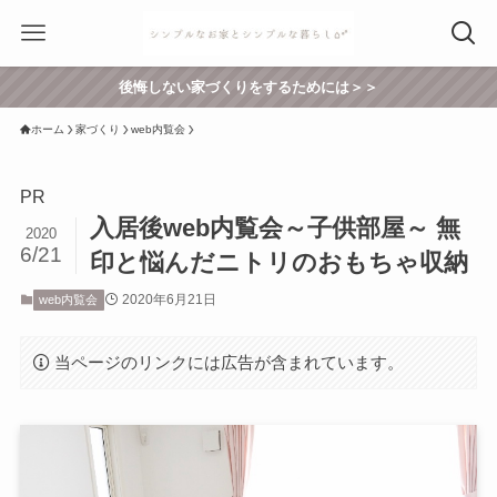
後悔しない家づくりをするためには＞＞
ホーム
家づくり
web内覧会
PR
入居後web内覧会～子供部屋～ 無
2020
6/21
印と悩んだニトリのおもちゃ収納
2020年6月21日
web内覧会
当ページのリンクには広告が含まれています。