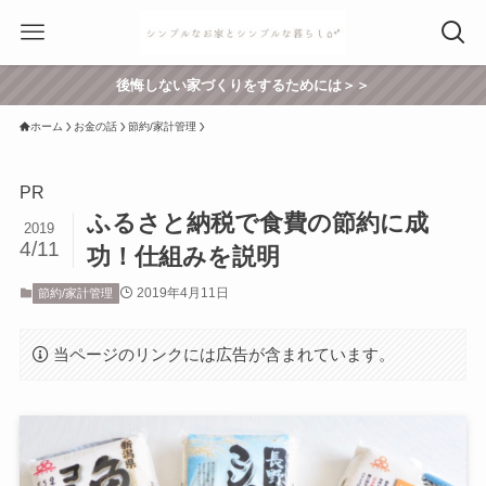
後悔しない家づくりをするためには＞＞
ホーム
お金の話
節約/家計管理
PR
ふるさと納税で食費の節約に成
2019
4/11
功！仕組みを説明
2019年4月11日
節約/家計管理
当ページのリンクには広告が含まれています。